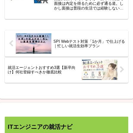
面接は内定を得るために必ず通る道。し
かし面接は普段の生活では経験しないも
のですね。そして新卒での就活生の多く
がこの面接対策に悩まさていませんか？
新卒であるあなたの対策として、恐らく
こんなこと考えてたりします。俺（私）
はコミュニケーションがうまいから大丈
夫！面接ってアドリブで素の気持ちを伝
SPI Webテスト対策「1か月」で仕上げる
えるものじゃないの？
｜忙しい就活生効率プラン
就活エージェントおすすめ3選【新卒向
け】何社登録すべきか徹底比較
ITエンジニアの就活ナビ